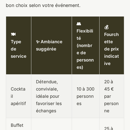
bon choix selon votre événement.
👥
💰
Flexibili
🍽️
Fourch
té
Type
✨ Ambiance
ette
(nombr
de
suggérée
de prix
e de
service
indicat
personn
ive
es)
Détendue,
20 à
Cockta
conviviale,
10 à 300
45 €
il
idéale pour
personn
par
apéritif
favoriser les
es
person
échanges
ne
Buffet
25 à