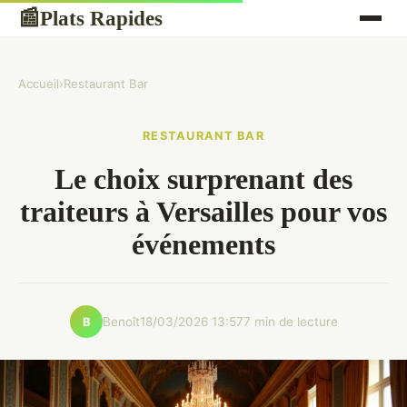
Plats Rapides
📰
Accueil
›
Restaurant Bar
RESTAURANT BAR
Le choix surprenant des
traiteurs à Versailles pour vos
événements
Benoît
18/03/2026 13:57
7 min de lecture
B