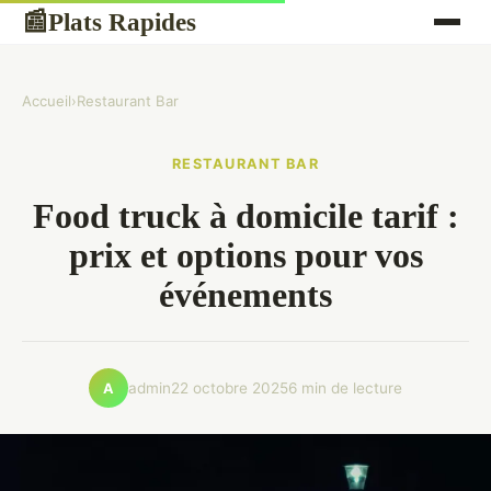
Plats Rapides
📰
Accueil
›
Restaurant Bar
RESTAURANT BAR
Food truck à domicile tarif :
prix et options pour vos
événements
admin
22 octobre 2025
6 min de lecture
A