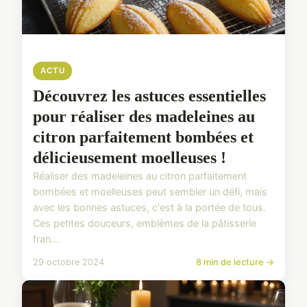
ACTU
Découvrez les astuces essentielles
pour réaliser des madeleines au
citron parfaitement bombées et
délicieusement moelleuses !
Réaliser des madeleines au citron parfaitement
bombées et moelleuses peut sembler un défi, mais
avec les bonnes astuces, c'est à la portée de tous.
Ces petites douceurs, emblèmes de la pâtisserie
fran...
29 octobre 2024
8 min de lecture →