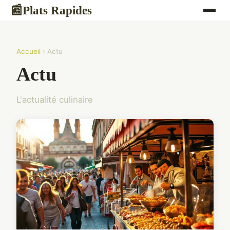
Plats Rapides
📰
Accueil
› Actu
Actu
L'actualité culinaire