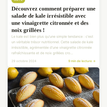
Découvrez comment préparer une
salade de kale irrésistible avec
une vinaigrette citronnée et des
noix grillées !
Le kale est bien plus qu'une simple tendance : c'est
un véritable trésor nutritionnel. Cette salade de kale
irrésistible, agrémentée d'une vinaigrette citronnée
rafraîchissante et de noix grillées cro...
29 octobre 2024
9 min de lecture →