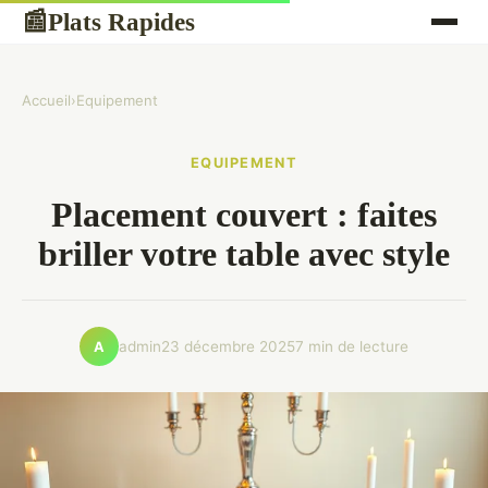
Plats Rapides
📰
Accueil
›
Equipement
EQUIPEMENT
Placement couvert : faites
briller votre table avec style
admin
23 décembre 2025
7 min de lecture
A