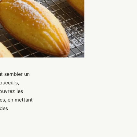
ut sembler un
douceurs,
ouvrez les
nes, en mettant
 des