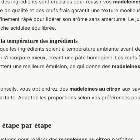
 des ingrédients sont cruciales pour réussir vos
madeleines
re de qualité et des œufs frais garantit une texture moelleu
e finement râpé pour libérer son arôme sans amertume. Le ju
che acidulée équilibrée.
la température des ingrédients
t que les ingrédients soient à température ambiante avant 
li s'incorpore mieux, créant une pâte homogène. Les œufs 
tent une meilleure émulsion, ce qui donne des
madeleines
conseils, vous obtiendrez des
madeleines au citron
aux sav
parfaite. Adaptez les proportions selon vos préférences pou
s étape par étape
uctions pour réaliser des
madeleines au citron
parfaites.