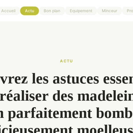
Accueil
Actu
Bon plan
Equipement
Minceur
Pro
ACTU
rez les astuces essen
réaliser des madelei
n parfaitement bomb
icieusement moelleus