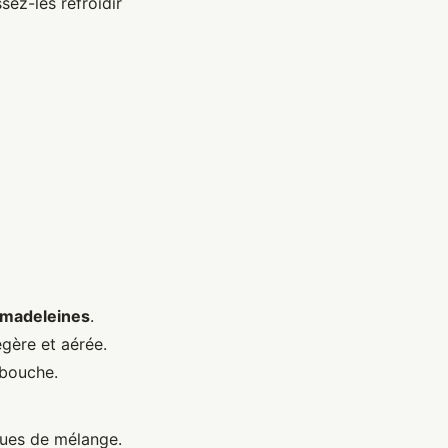
sez-les refroidir
madeleines
.
égère et aérée.
 bouche.
iques de mélange.