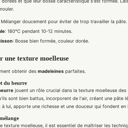
t dorées et que leur bosse caractéristique s'est formée. Lais
mouler.
: Mélanger doucement pour éviter de trop travailler la pâte.
ale
: 180°C pendant 10-12 minutes.
uisson
: Bosse bien formée, couleur dorée.
r une texture moelleuse
ment obtenir des
madeleines
parfaites.
et du beurre
beurre
jouent un rôle crucial dans la texture moelleuse des
'ils sont bien battus, incorporent de l'air, créant une pâte l
t à lui, apporte une richesse et une douceur qui fondent en
 mélange
e texture moelleuse, il est essentiel de maîtriser les techn