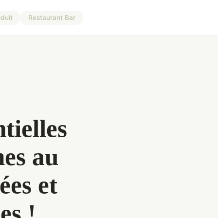
duit
Restaurant Bar
tielles
nes au
ées et
es !