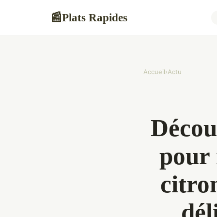
Plats Rapides
📰
Accueil
›
Actu
Découv
pour 
citro
dél