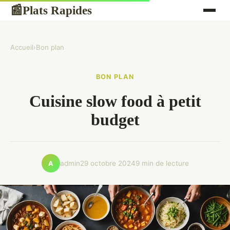
Plats Rapides
📰
Accueil
›
Bon plan
BON PLAN
Cuisine slow food à petit
budget
admin
29 octobre 2024
9 min de lecture
A